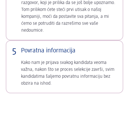
razgovor, koji je prilika da se još bolje upoznamo.
Tom prilikom ćete steći prvi utisak o našoj
kompaniji, moći da postavite sva pitanja, a mi
ćemo se potruditi da razrešimo sve vaše
nedoumice.
5
Povratna informacija
Kako nam je prijava svakog kandidata veoma
važna, nakon što se proces selekcije završi, svim
kandidatima šaljemo povratnu informaciju bez
obzira na ishod.