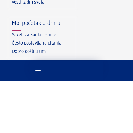
Vesti iz dm sveta
Moj početak u dm-u
Saveti za konkurisanje
Često postavljana pitanja
Dobro došli u tim
© 2026 dm drogerie markt doo, Beograd, Moja
prodavnica za lepotu, frizuru i kozmetiku, negu,
bebe & decu, zdravu ishranu i još mnogo toga.