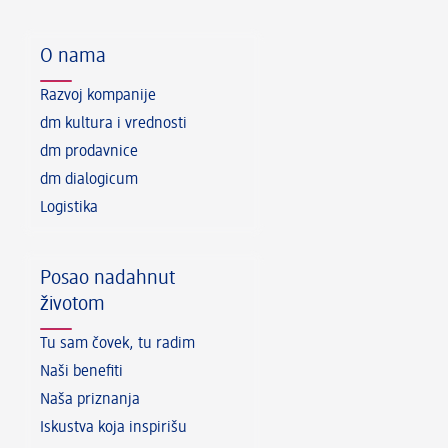
O nama
Razvoj kompanije
dm kultura i vrednosti
dm prodavnice
dm dialogicum
Logistika
Posao nadahnut
životom
Tu sam čovek, tu radim
Naši benefiti
Naša priznanja
Iskustva koja inspirišu