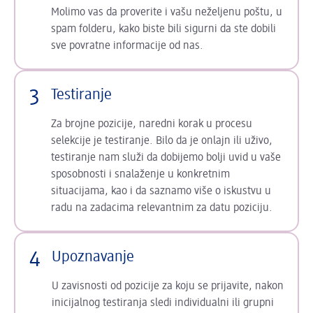
Molimo vas da proverite i vašu neželjenu poštu, u
spam folderu, kako biste bili sigurni da ste dobili
sve povratne informacije od nas.
3
Testiranje
Za brojne pozicije, naredni korak u procesu
selekcije je testiranje. Bilo da je onlajn ili uživo,
testiranje nam služi da dobijemo bolji uvid u vaše
sposobnosti i snalaženje u konkretnim
situacijama, kao i da saznamo više o iskustvu u
radu na zadacima relevantnim za datu poziciju.
4
Upoznavanje
U zavisnosti od pozicije za koju se prijavite, nakon
inicijalnog testiranja sledi individualni ili grupni