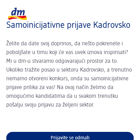
Učitava se...
dm logo, vratite se na početnu stranicu
Samoinicijativne prijave Kadrovsko
Želite da date svoj doprinos, da nešto pokrenete i
poboljšate u timu koji će vas uvek iznova inspirisati?
Mi u dm-u stvaramo odgovarajući prostor za to.
Ukoliko tražite posao u sektoru Kadrovsko, a trenutno
nemamo otvoreni konkurs, onda su samoinicijativne
prijave prilika za vas! Na ovaj način želimo da
omogućimo kandidatima da u svakom trenutku
pošalju svoju prijavu za željeni sektor.
Prijavite se odmah