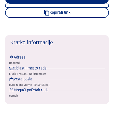
Kopirati link
Kratke informacije
Adresa
Beograd
Oblast i mesto rada
Ljudski resursi, Na licu mesta
Vrsta posla
puno radno vreme (40 Sati/Ned.)
Mogući početak rada
odmah